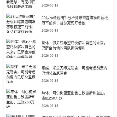
2026-06-18
29队准备截胡？分析师曝雷霆瞄准密歇根
冠军前锋：普总死死盯着他
2026-06-18
世体：佩尼亚希望尽快解决自己的未来，
巴萨会为他的离队提供便利
2026-06-18
意媒：米兰无缘克勒舍，可能考虑前费内
巴切总监厄泽克
2026-06-18
每体：阿尔梅里亚出售古铁雷斯和兰加，
进账250万欧
2026-06-18