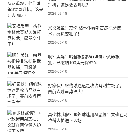
升机，这是要去哪玩？
2026-06-18
又换发型！杰伦·格林休赛期苦练打磨技
术，感觉变壮了！
2026-06-16
啊？美媒：哈登被指控非法携带武器被
捕，已缴纳100美元保释金
2026-06-16
好家伙！纽约球迷这是攻占马刺主场了，
赛前欢呼声势浩大！
2026-06-16
真少林武僧？国外球迷用AI恶搞：文班在两
位僧人护送下入场
2026-06-16