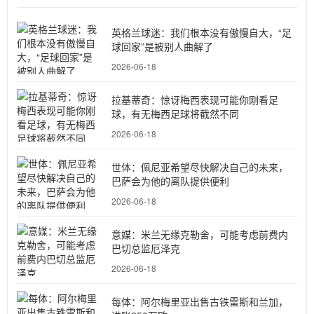
英格兰球迷：我们根本没有傲慢自大，“足
球回家”是被别人曲解了
2026-06-18
拉基蒂奇：惊讶梅西表现可能你刚看足
球，有无梅西足球将截然不同
2026-06-18
世体：佩尼亚希望尽快解决自己的未来，
巴萨会为他的离队提供便利
2026-06-18
意媒：米兰无缘克勒舍，可能考虑前费内
巴切总监厄泽克
2026-06-18
每体：阿尔梅里亚出售古铁雷斯和兰加，