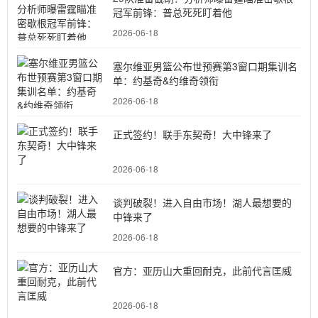
冠军前锋：普总死死盯着他
2026-06-18
塞尔维亚男篮公布世预赛第3窗口期集训名
单：约基奇&约维奇领衔
2026-06-18
正式签约！联手东契奇！大中锋来了
2026-06-18
谈判破裂！进入自由市场！湖人最想要的
中锋来了
2026-06-18
官方：亚历山大重回耐克，此前代言匡威
2026-06-18