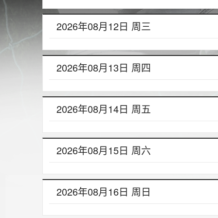
2026年08月12日 周三
2026年08月13日 周四
2026年08月14日 周五
2026年08月15日 周六
2026年08月16日 周日