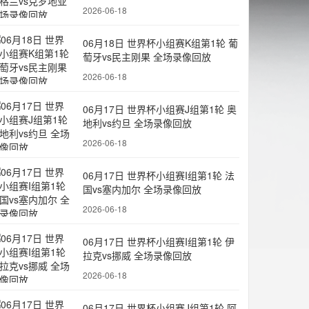
2026-06-18
06月18日 世界杯小组赛K组第1轮 葡
萄牙vs民主刚果 全场录像回放
2026-06-18
06月17日 世界杯小组赛J组第1轮 奥
地利vs约旦 全场录像回放
2026-06-18
06月17日 世界杯小组赛I组第1轮 法
国vs塞内加尔 全场录像回放
2026-06-18
06月17日 世界杯小组赛I组第1轮 伊
拉克vs挪威 全场录像回放
2026-06-18
06月17日 世界杯小组赛J组第1轮 阿