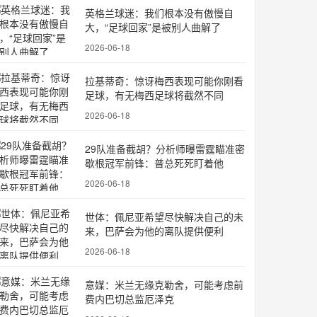
英格兰球迷：我们根本没有傲慢自
大，“足球回家”是被别人曲解了
2026-06-18
拉基蒂奇：惊讶梅西表现可能你刚看
足球，有无梅西足球将截然不同
2026-06-18
29队准备截胡？分析师曝雷霆瞄准密
歇根冠军前锋：普总死死盯着他
2026-06-18
世体：佩尼亚希望尽快解决自己的未
来，巴萨会为他的离队提供便利
2026-06-18
意媒：米兰无缘克勒舍，可能考虑前
费内巴切总监厄泽克