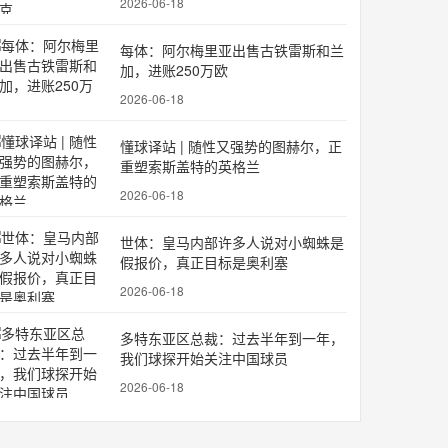
2026-06-18
每体：阿尔梅里亚出售古铁雷斯和兰
加，进账250万欧
2026-06-18
懂球译站 | 随性又强势的图赫尔，正
重塑索斯盖特的英格兰
2026-06-18
世体：皇马内部许多人说对小蜘蛛是
假报价，真正目标是奥利塞
2026-06-18
多特东亚区总裁：过去半年到一年，
我们球探开始关注中国球员
2026-06-18