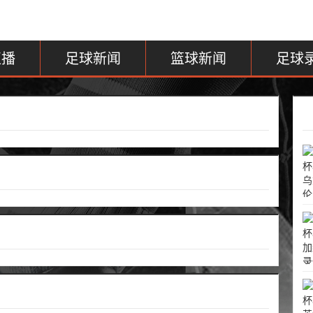
直播
足球新闻
篮球新闻
足球