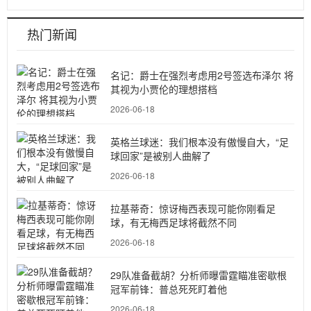
热门新闻
名记：爵士在强烈考虑用2号签选布泽尔 将
其视为小贾伦的理想搭档
2026-06-18
英格兰球迷：我们根本没有傲慢自大，“足
球回家”是被别人曲解了
2026-06-18
拉基蒂奇：惊讶梅西表现可能你刚看足
球，有无梅西足球将截然不同
2026-06-18
29队准备截胡？分析师曝雷霆瞄准密歇根
冠军前锋：普总死死盯着他
2026-06-18