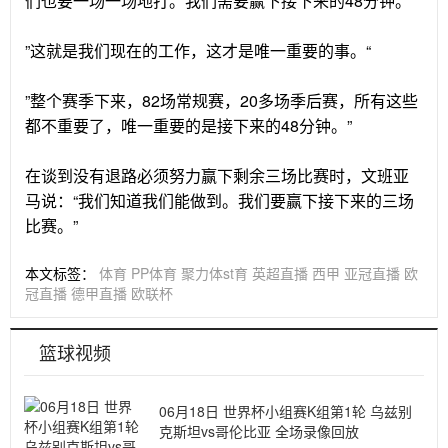
们也要一场一场地打。我们需要赢下接下来的48分钟。“
”这就是我们现在的工作，这才是唯一重要的事。“
”整个赛季下来，82场常规赛，20多场季后赛，所有这些
都不重要了，唯一重要的是接下来的48分钟。”
在谈到没有退路必须努力赢下剩余三场比赛时，文班亚
马说：“我们知道我们能做到。我们要赢下接下来的三场
比赛。”
本文标签：
体育
PP体育
聚力体st育
英超直播
西甲
亚冠直播
欧
冠直播
德甲直播
欧联杯
篮球视频
06月18日 世界杯小组赛K组第1轮 乌兹别
克斯坦vs哥伦比亚 全场录像回放