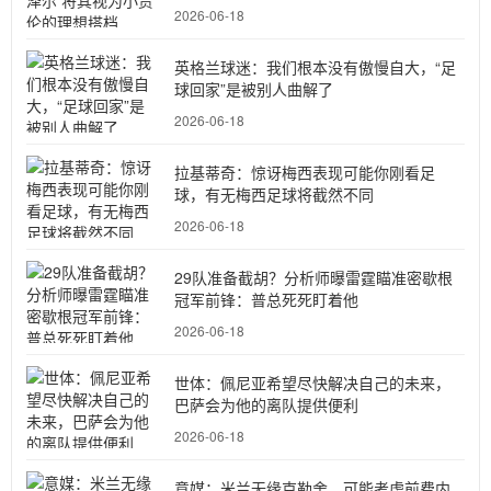
2026-06-18
英格兰球迷：我们根本没有傲慢自大，“足
球回家”是被别人曲解了
2026-06-18
拉基蒂奇：惊讶梅西表现可能你刚看足
球，有无梅西足球将截然不同
2026-06-18
29队准备截胡？分析师曝雷霆瞄准密歇根
冠军前锋：普总死死盯着他
2026-06-18
世体：佩尼亚希望尽快解决自己的未来，
巴萨会为他的离队提供便利
2026-06-18
意媒：米兰无缘克勒舍，可能考虑前费内