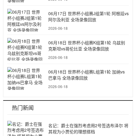
06月17日 世界杯小组赛J组第1轮 阿根廷vs
阿尔及利亚 全场录像回放
2026-06-18
06月18日 世界杯小组赛K组第1轮 乌兹别
克斯坦vs哥伦比亚 全场录像回放
2026-06-18
06月18日 世界杯小组赛L组第1轮 加纳vs
巴拿马 全场录像回放
2026-06-18
热门新闻
名记：爵士在强烈考虑用2号签选布泽尔 将
其视为小贾伦的理想搭档