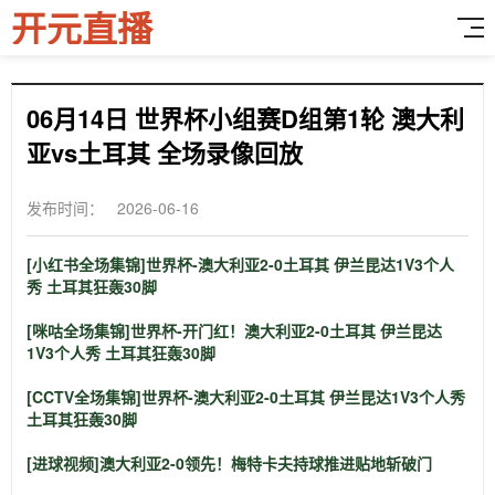
开元直播
06月14日 世界杯小组赛D组第1轮 澳大利
亚vs土耳其 全场录像回放
发布时间： 2026-06-16
[小红书全场集锦]世界杯-澳大利亚2-0土耳其 伊兰昆达1V3个人
秀 土耳其狂轰30脚
[咪咕全场集锦]世界杯-开门红！澳大利亚2-0土耳其 伊兰昆达
1V3个人秀 土耳其狂轰30脚
[CCTV全场集锦]世界杯-澳大利亚2-0土耳其 伊兰昆达1V3个人秀
土耳其狂轰30脚
[进球视频]澳大利亚2-0领先！梅特卡夫持球推进贴地斩破门