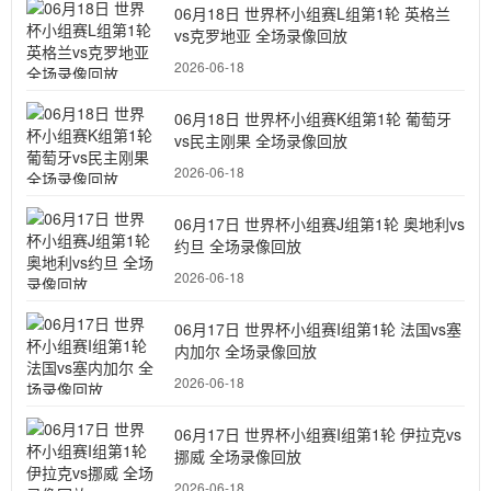
06月18日 世界杯小组赛L组第1轮 英格兰
vs克罗地亚 全场录像回放
2026-06-18
06月18日 世界杯小组赛K组第1轮 葡萄牙
vs民主刚果 全场录像回放
2026-06-18
06月17日 世界杯小组赛J组第1轮 奥地利vs
约旦 全场录像回放
2026-06-18
06月17日 世界杯小组赛I组第1轮 法国vs塞
内加尔 全场录像回放
2026-06-18
06月17日 世界杯小组赛I组第1轮 伊拉克vs
挪威 全场录像回放
2026-06-18