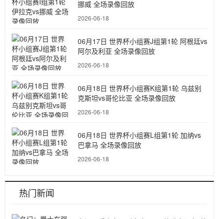
挪威 全场录像回放
2026-06-18
06月17日 世界杯小组赛J组第1轮 阿根廷vs
阿尔及利亚 全场录像回放
2026-06-18
06月18日 世界杯小组赛K组第1轮 乌兹别
克斯坦vs哥伦比亚 全场录像回放
2026-06-18
06月18日 世界杯小组赛L组第1轮 加纳vs
巴拿马 全场录像回放
2026-06-18
热门新闻