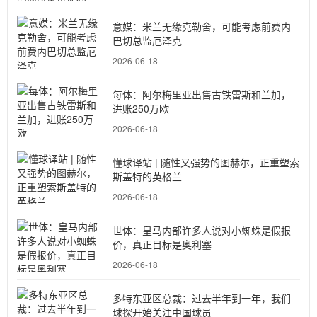
意媒：米兰无缘克勒舍，可能考虑前费内
巴切总监厄泽克
2026-06-18
每体：阿尔梅里亚出售古铁雷斯和兰加，
进账250万欧
2026-06-18
懂球译站 | 随性又强势的图赫尔，正重塑索
斯盖特的英格兰
2026-06-18
世体：皇马内部许多人说对小蜘蛛是假报
价，真正目标是奥利塞
2026-06-18
多特东亚区总裁：过去半年到一年，我们
球探开始关注中国球员