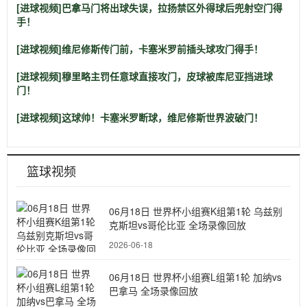
[进球视频]巴拿马门将出球失误，拉扬禁区外得球后兜射空门得
手！
[进球视频]维尼修斯传门前，卡塞米罗前插头球攻门得手！
[进球视频]穆里略主罚任意球直接攻门，皮球被库尼亚挡进球
门！
[进球视频]这球帅！卡塞米罗断球，维尼修斯世界波破门！
篮球视频
06月18日 世界杯小组赛K组第1轮 乌兹别
克斯坦vs哥伦比亚 全场录像回放
2026-06-18
06月18日 世界杯小组赛L组第1轮 加纳vs
巴拿马 全场录像回放