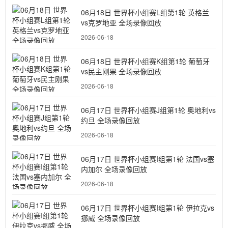
06月18日 世界杯小组赛L组第1轮 英格兰
vs克罗地亚 全场录像回放
2026-06-18
06月18日 世界杯小组赛K组第1轮 葡萄牙
vs民主刚果 全场录像回放
2026-06-18
06月17日 世界杯小组赛J组第1轮 奥地利vs
约旦 全场录像回放
2026-06-18
06月17日 世界杯小组赛I组第1轮 法国vs塞
内加尔 全场录像回放
2026-06-18
06月17日 世界杯小组赛I组第1轮 伊拉克vs
挪威 全场录像回放