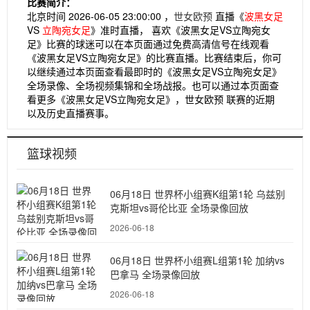
比赛简介：
北京时间
2026-06-05 23:00:00
，
世女欧预
直播《
波黑女足
VS
立陶宛女足
》准时直播， 喜欢《
波黑女足VS立陶宛女
足
》比赛的球迷可以在本页面通过免费高清信号在线观看
《
波黑女足VS立陶宛女足
》的比赛直播。比赛结束后，你可
以继续通过本页面查看最即时的《
波黑女足VS立陶宛女足
》
全场录像、全场视频集锦和全场战报。也可以通过本页面查
看更多《
波黑女足VS立陶宛女足
》，
世女欧预
联赛的近期
以及历史直播赛事。
篮球视频
06月18日 世界杯小组赛K组第1轮 乌兹别
克斯坦vs哥伦比亚 全场录像回放
2026-06-18
06月18日 世界杯小组赛L组第1轮 加纳vs
巴拿马 全场录像回放
2026-06-18