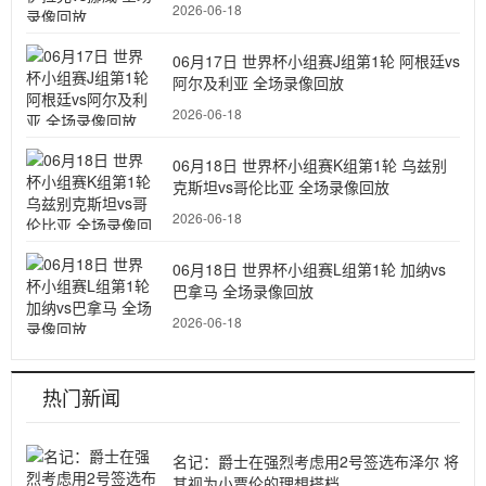
2026-06-18
06月17日 世界杯小组赛J组第1轮 阿根廷vs
阿尔及利亚 全场录像回放
2026-06-18
06月18日 世界杯小组赛K组第1轮 乌兹别
克斯坦vs哥伦比亚 全场录像回放
2026-06-18
06月18日 世界杯小组赛L组第1轮 加纳vs
巴拿马 全场录像回放
2026-06-18
热门新闻
名记：爵士在强烈考虑用2号签选布泽尔 将
其视为小贾伦的理想搭档