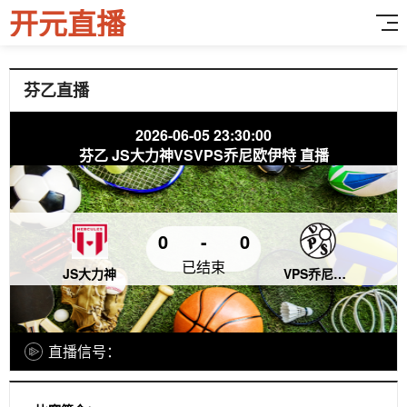
开元直播
芬乙直播
2026-06-05 23:30:00
芬乙 JS大力神VSVPS乔尼欧伊特 直播
0
-
0
已结束
JS大力神
VPS乔尼欧伊特
直播信号：